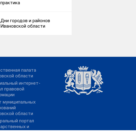
практика
Дни городов и районов
Ивановской области
ственная палата
овской области
иальный интернет-
ал правовой
рмации
т муниципальных
зований
овской области
ральный портал
дарственных и
ипальных услуг