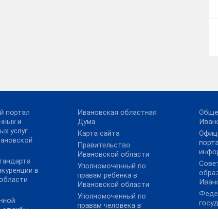
й портал
Ивановская областная
Обще
нных и
Дума
Иван
ых услуг
Карта сайта
Офиц
вановской
порт
Правительство
инфо
Ивановской области
тандарта
Сове
Уполномоченный по
нкуренции в
обра
правам ребенка в
области
Иван
Ивановской области
Феде
Уполномоченный по
нной
госу
правам человека в
й службы
муниц
Ивановской области