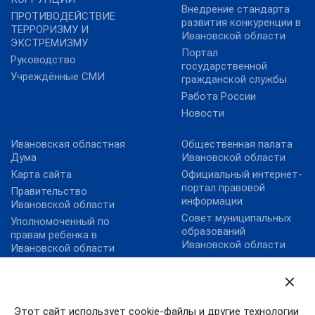
Внедрение стандарта
ПРОТИВОДЕЙСТВИЕ
развития конкуренции в
ТЕРРОРИЗМУ И
Ивановской области
ЭКСТРЕМИЗМУ
Портал
Руководство
государственной
Учреждённые СМИ
гражданской службы
Работа России
Новости
Ивановская областная
Общественная палата
Дума
Ивановской области
Карта сайта
Официальный интернет-
портал правовой
Правительство
информации
Ивановской области
Совет муниципальных
Уполномоченный по
образований
правам ребенка в
Ивановской области
Ивановской области
Федеральный портал
Уполномоченный по
государственных и
правам человека в
муниципальных услуг
Ивановской области
План преодоления
Этот сайт использует cookie-файлы и другие технологии