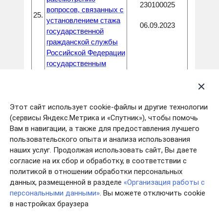
230100025
вопросов, связанных с
25.
установлением стажа
06.09.2023
государственной
гражданской службы
Российской Федерации
государственным
гражданским
служащим Ивановской
области, замещающим
должности в
Этот сайт использует cookie-файлы и другие технологии
Департаменте
(сервисы Яндекс.Метрика и «Спутник»), чтобы помочь
внутренней политики
Вам в навигации, а также для предоставления лучшего
Ивановской области»
пользовательского опыта и анализа использования
наших услуг. Продолжая использовать сайт, Вы даете
Приказ Департамента
согласие на их сбор и обработку, в соответствии с
внутренней политики
политикой в отношении обработки персональных
Ивановской области от
данных, размещенной в разделе
«Организация работы с
11.09.2023 № 26 «О
персональными данными»
. Вы можете отключить cookie
внесении изменений в
в настройках браузера
приказ Департамента
внутренней политики