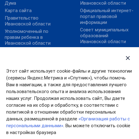
Дума
Ивановской области
Карта сайта
Официальный интернет-
портал правовой
Правительство
информации
Ивановской области
Совет муниципальных
Уполномоченный по
образований
правам ребенка в
Ивановской области
Ивановской области
Федеральный портал
Уполномоченный по
государственных и
правам человека в
муниципальных услуг
Ивановской области
План преодоления
Этот сайт использует cookie-файлы и другие технологии
экономических
(сервисы Яндекс.Метрика и «Спутник»), чтобы помочь
последствий новой
Вам в навигации, а также для предоставления лучшего
коронавирусной
пользовательского опыта и анализа использования
инфекции
наших услуг. Продолжая использовать сайт, Вы даете
согласие на их сбор и обработку, в соответствии с
политикой в отношении обработки персональных
данных, размещенной в разделе
«Организация работы с
персональными данными»
. Вы можете отключить cookie
в настройках браузера