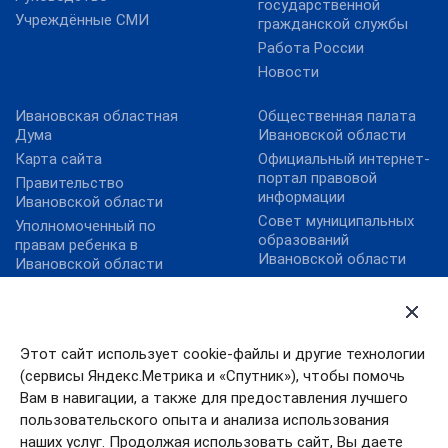
государственной
Учреждённые СМИ
гражданской службы
Работа России
Новости
Ивановская областная
Общественная палата
Дума
Ивановской области
Карта сайта
Официальный интернет-
портал правовой
Правительство
информации
Ивановской области
Совет муниципальных
Уполномоченный по
образований
правам ребенка в
Ивановской области
Ивановской области
Федеральный портал
Уполномоченный по
государственных и
правам человека в
муниципальных услуг
Ивановской области
План преодоления
Этот сайт использует cookie-файлы и другие технологии
экономических
(сервисы Яндекс.Метрика и «Спутник»), чтобы помочь
последствий новой
Вам в навигации, а также для предоставления лучшего
коронавирусной
пользовательского опыта и анализа использования
инфекции
наших услуг. Продолжая использовать сайт, Вы даете