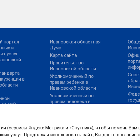
й портал
Ивановская областная
Обще
нных и
Дума
Иван
ых услуг
Карта сайта
Офиц
вановской
порт
Правительство
инфо
Ивановской области
тандарта
Сове
Уполномоченный по
нкуренции в
обра
правам ребенка в
области
Иван
Ивановской области
Феде
Уполномоченный по
нной
госу
правам человека в
й службы
муниц
Ивановской области
ии
План
экон
посл
гии (сервисы Яндекс.Метрика и «Спутник»), чтобы помочь Вам 
коро
ших услуг. Продолжая использовать сайт, Вы даете согласие на
инфе