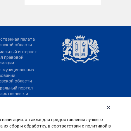
ственная палата
овской области
иальный интернет-
ал правовой
рмации
т муниципальных
зований
овской области
ральный портал
дарственных и
ипальных услуг
 преодоления
омических
едствий новой
в навигации, а также для предоставления лучшего
навирусной
 их сбор и обработку, в соответствии с политикой в
кции