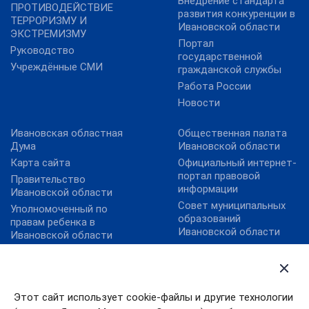
Внедрение стандарта
ПРОТИВОДЕЙСТВИЕ
развития конкуренции в
ТЕРРОРИЗМУ И
Ивановской области
ЭКСТРЕМИЗМУ
Портал
Руководство
государственной
Учреждённые СМИ
гражданской службы
Работа России
Новости
Ивановская областная
Общественная палата
Дума
Ивановской области
Карта сайта
Официальный интернет-
портал правовой
Правительство
информации
Ивановской области
Совет муниципальных
Уполномоченный по
образований
правам ребенка в
Ивановской области
Ивановской области
Федеральный портал
Уполномоченный по
государственных и
правам человека в
муниципальных услуг
Ивановской области
План преодоления
Этот сайт использует cookie-файлы и другие технологии
экономических