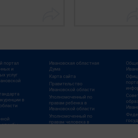
й портал
Ивановская областная
Обще
нных и
Дума
Иван
ых услуг
Карта сайта
Офиц
вановской
порт
Правительство
инфо
Ивановской области
тандарта
Сове
Уполномоченный по
нкуренции в
обра
правам ребенка в
области
Иван
Ивановской области
Феде
Уполномоченный по
нной
госу
правам человека в
й службы
муниц
Ивановской области
ии
План