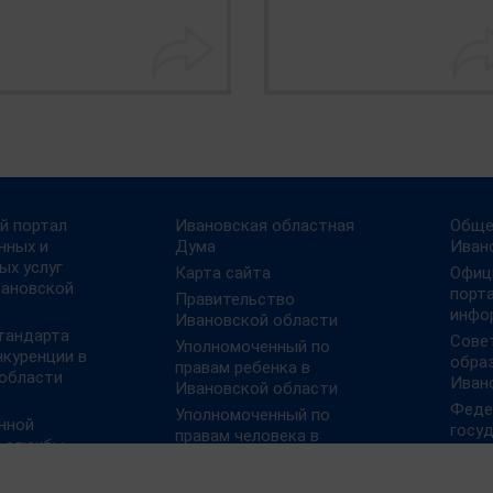
й портал
Ивановская областная
Обще
нных и
Дума
Иван
ых услуг
Карта сайта
Офиц
вановской
порт
Правительство
инфо
Ивановской области
тандарта
Сове
Уполномоченный по
нкуренции в
обра
правам ребенка в
области
Иван
Ивановской области
Феде
Уполномоченный по
нной
госу
правам человека в
й службы
муниц
Ивановской области
ии
План