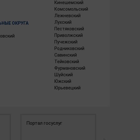
Кинешемский
Комсомольский
Лежневский
Лухский
НЫЕ ОКРУГА
Пестяковский
Приволжский
овский
Пучежский
Родниковский
Савинский
Тейковский
Фурмановский
Шуйский
Южский
Юрьевецкий
Портал госуслуг
Инвестицио
Ивановской 