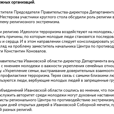
ежных организаций.
ках национального проекта «Молодежь и дети».
стителя Председателя Правительства-директора Департамент
Нестерова участники круглого стола обсудили роль религии 
лему религиозного экстремизма.
и религию. Идеологи терроризма воздействуют на молодежь,
т День Воздушно-десантных войск
ять причины, по которым молодые люди становятся последов
ы и сердца. И в этом направлении следует консолидировать у
но-десантных войск России, на митинге в Сквере десантников
едставители общественности и органов власти. К поздравлен
взгляд на проблему заместитель начальника Центра по проти
ой 98-й гвардейской воздушно-десантной дивизии присоедини
и Константин Коновалов.
й.
равительства Ивановской области-директор Департамента вн
я с мнением молодежи о важности укрепления семейных отно
. «Укрепление семьи, выстраивание доверительных взаимоот
 профилактике терроризма. Теряя связь с самыми близкими люд
ользуются люди, вербующие молодых людей в запрещенные груп
 лечение в госпитале, поздравили с
м праздником
объединений Ивановской области сошлись во мнении, что по
аслужить авторитет среди молодежи могут духовные наставник
к в Иванове фонд «Своих не бросаем» и инициативные жители
исты регионального Центра по противодействию экстремизму
роходящих лечение и реабилитацию в военном госпитале. В э
ации дней открытых дверей в Ивановской Соборной мечети, 
сантной дивизии передали свежие овощи и фрукты.
 разных религий.