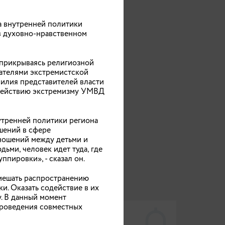
а внутренней политики
в духовно-нравственном
 прикрываясь религиозной
ателями экстремистской
силия представителей власти
иям
водействию экстремизму УМВД
лся
утренней политики региона
шений в сфере
ношений между детьми и
ьми, человек идет туда, где
пировки», - сказал он.
мешать распространению
и. Оказать содействие в их
. В данный момент
тот
проведения совместных
ВАЖНЫЕ ТЕМЫ