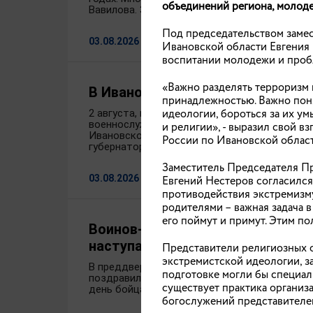
объединений региона, молод
Вавилова. Знание.Премия реализуется в рам
Под председательством заме
03.08.2026
Ивановской области Евгения 
воспитании молодежи и проб
«Важно разделять терроризм 
В Ивановской области отмечаю
принадлежностью. Важно пон
идеологии, бороться за их ум
2 августа, в годовщину образования Воздуш
военнослужащих и ветеранов поздравили пр
и религии», - выразил свой 
Ивановского соединения ВДВ – прославленн
России по Ивановской област
губернатор региона Станислав Воскресенски
Заместитель Председателя П
03.08.2026
Евгений Нестеров согласилс
противодействия экстремизму
родителями – важная задача в
его поймут и примут. Этим п
Воинов-десантников, проходящих
наступающим профессиональны
Представители религиозных 
экстремистской идеологии, з
В преддверии Дня воздушно-десантных войс
подготовке могли бы специал
поздравили с праздником военнослужащих, п
существует практика организ
день бойцам 98-й гвардейской воздушно-де
богослужений представителей