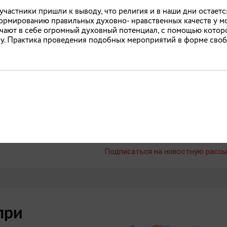
участники пришли к выводу, что религия и в наши дни остаетс
ормированию правильных духовно- нравственных качеств у м
чают в себе огромный духовный потенциал, с помощью котор
у. Практика проведения подобных мероприятий в форме своб
т реабилитационные программы для участни
литационный центр в Иванове разработал ряд уникальных
теранов СВО, включая выездные и телемедицинские формы
ца» разработки центра признаны лучшими практиками в
Подписаться на новостную рассы
при