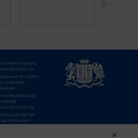
ственная палата
овской области
иальный интернет-
ал правовой
рмации
т муниципальных
зований
овской области
ральный портал
дарственных и
ипальных услуг
 преодоления