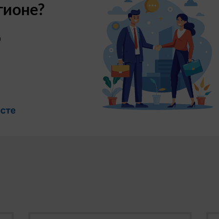
гионе?
о