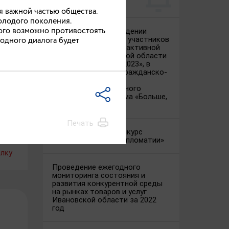
я важной частью общества.
олодого поколения.
ого возможно противостоять
Объявление о проведении
одного диалога будет
конкурсного отбора участников
ков
проекта поощрения активной
молодежи Ивановской области
«Лидеры региона – 2023», в
рамках программы гражданско-
патриотического и
общественно полезного
молодежного туризма «Больше,
чем путешествие»
Печать
Международный конкурс
«Лидер народной дипломатии»
лку
Проведение ежегодного
мониторинга состояния и
развития конкурентной среды
на рынках товаров и услуг
Ивановской области за 2022
год