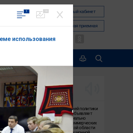
Вход в личный кабинет
14
1
Общественная приемная
леме использования
КОНТАКТЫ
1
из
1
Скачать фото
АКТУАЛЬНО
Департамент внутренней политики
Ивановской области объявляет
отбор в 2026 году социально
ориентированных некоммерческих
организаций Ивановской области
для оказания информационной