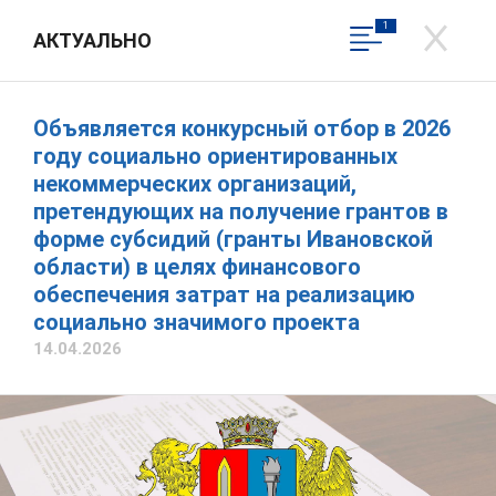
1
АКТУАЛЬНО
ДЕПАРТАМЕНТ ВНУТРЕННЕЙ
ПОЛИТИКИ ИВАНОВСКОЙ
ОБЛАСТИ
Объявляется конкурсный отбор в 2026
Официальный сайт
году социально ориентированных
Написать обращение
некоммерческих организаций,
претендующих на получение грантов в
Вход в личный кабинет
форме субсидий (гранты Ивановской
1
из
1
Скачать фото
Общественная приемная
области) в целях финансового
обеспечения затрат на реализацию
социально значимого проекта
14.04.2026