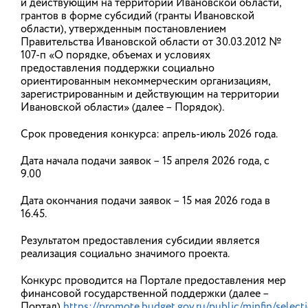
и действующим на территории Ивановской области,
грантов в форме субсидий (гранты Ивановской
области), утвержденным постановлением
Открыт прием заявок на шестой
Правительства Ивановской области от 30.03.2012 №
сезон Знание.Премия
107-п «О порядке, объемах и условиях
предоставления поддержки социально
Российское общество «Знание» запустило
ориентированным некоммерческим организациям,
шестой сезон главной просветительской награды
зарегистрированным и действующим на территории
страны Знание.Премия. Заявки принимаются до
Ивановской области» (далее – Порядок).
сентября 2026 года на официальном сайте.
Регистрировать можно себя, проекты, компании и
других людей, которые внесли значительный
Срок проведения конкурса: апрель-июль 2026 года.
вклад в просвещение в 2025–2026 годах.
Многолетняя лекторская деятельность будет
Дата начала подачи заявок – 15 апреля 2026 года, с
отдельно отмечена в рамках новой номинации
9.00
имени С.И. Вавилова. Знание.Премия реализуется в
рамках национального проекта «Молодежь и
дети».
Дата окончания подачи заявок – 15 мая 2026 года в
16.45.
03.08.2026
Результатом предоставления субсидии является
реализация социально значимого проекта.
В Ивановской области отмечают
Конкурс проводится на Портале предоставления мер
День Воздушно-десантных войск
финансовой государственной поддержки (далее –
Портал)
https://promote.budget.gov.ru/public/minfin/selec