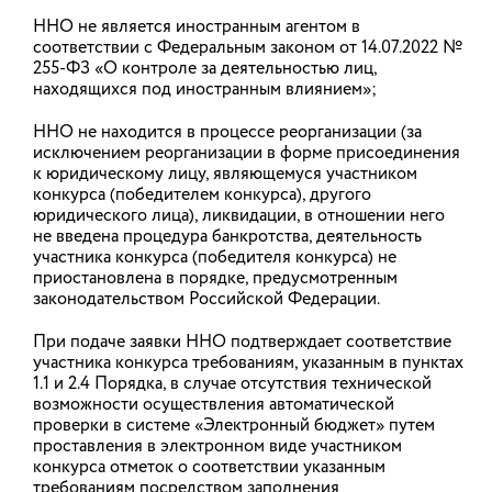
ННО не является иностранным агентом в
соответствии с Федеральным законом от 14.07.2022 №
255-ФЗ «О контроле за деятельностью лиц,
находящихся под иностранным влиянием»;
ННО не находится в процессе реорганизации (за
исключением реорганизации в форме присоединения
к юридическому лицу, являющемуся участником
конкурса (победителем конкурса), другого
юридического лица), ликвидации, в отношении него
не введена процедура банкротства, деятельность
участника конкурса (победителя конкурса) не
приостановлена в порядке, предусмотренным
законодательством Российской Федерации.
При подаче заявки ННО подтверждает соответствие
участника конкурса требованиям, указанным в пунктах
ВАЖНЫЕ ТЕМЫ
1.1 и 2.4 Порядка, в случае отсутствия технической
возможности осуществления автоматической
проверки в системе «Электронный бюджет» путем
проставления в электронном виде участником
Объявление о проведении конкурсного отбора
участников проекта поощрения активной молодежи
конкурса отметок о соответствии указанным
Ивановской области «Лидеры региона – 2023», в
требованиям посредством заполнения