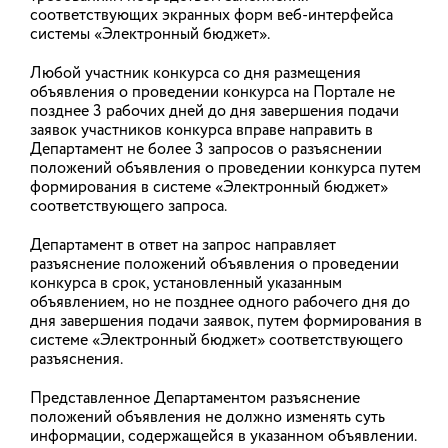
рамках программы гражданско-патриотического и
соответствующих экранных форм веб-интерфейса
общественно полезного молодежного туризма
системы «Электронный бюджет».
«Больше, чем путешествие»
Любой участник конкурса со дня размещения
объявления о проведении конкурса на Портале не
Международный конкурс «Лидер народной
дипломатии»
позднее 3 рабочих дней до дня завершения подачи
заявок участников конкурса вправе направить в
Департамент не более 3 запросов о разъяснении
Проведение ежегодного мониторинга состояния и
положений объявления о проведении конкурса путем
развития конкурентной среды на рынках товаров и
формирования в системе «Электронный бюджет»
услуг Ивановской области за 2022 год
соответствующего запроса.
Департамент в ответ на запрос направляет
Жители региона могут бесплатно пройти обучение
компетенциям и технологиям по цифровой
разъяснение положений объявления о проведении
трансформации
конкурса в срок, установленный указанным
объявлением, но не позднее одного рабочего дня до
дня завершения подачи заявок, путем формирования в
Методические рекомендации
системе «Электронный бюджет» соответствующего
разъяснения.
Поддержка местных инициатив. Карта проектов
Представленное Департаментом разъяснение
положений объявления не должно изменять суть
информации, содержащейся в указанном объявлении.
Противодействие терроризму и экстремизму