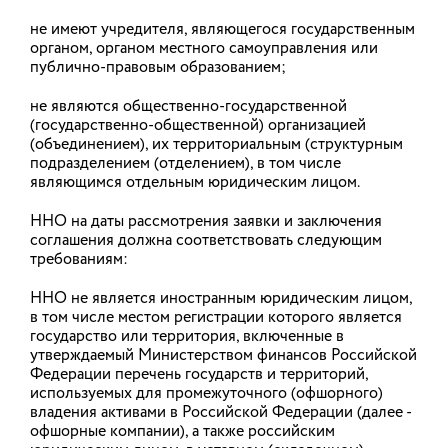
дивизии передали свежие овощи и фрукты.
Подписаться на новостную рассылку
не имеют учредителя, являющегося государственным
органом, органом местного самоуправления или
31.07.2026
публично-правовым образованием;
не являются общественно-государственной
В Ивановской области развивают
(государственно-общественной) организацией
(объединением), их территориальным (структурным
реабилитационные программы для
подразделением (отделением), в том числе
участников СВО и членов их семей
являющимся отдельным юридическим лицом.
Медицинский научно-образовательный
реабилитационный центр в Иванове разработал
ННО на даты рассмотрения заявки и заключения
ряд уникальных методик для реабилитации
соглашения должна соответствовать следующим
участников и ветеранов СВО, включая выездные и
требованиям:
телемедицинские формы работы. На
всероссийском форуме «Здравница» разработки
центра признаны лучшими практиками в
ННО не является иностранным юридическим лицом,
номинации «Здоровье СВОих».
в том числе местом регистрации которого является
государство или территория, включенные в
утверждаемый Министерством финансов Российской
30.07.2026
Федерации перечень государств и территорий,
используемых для промежуточного (офшорного)
владения активами в Российской Федерации (далее -
Возникли трудности
офшорные компании), а также российским