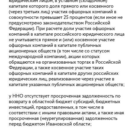
при ведении бизнеса
юридическим лицом, в уставном (складочном)
Написать
капитале которого доля прямого или косвенного
в регионе?
(через третьих лиц) участия офшорных компаний в
совокупности превышает 25 процентов (если иное не
Напишите, чтобы быстро
предусмотрено законодательством Российской
получить ответ
Федерации). При расчете доли участия офшорных
компаний в капитале российского юридического лица
не учитывается прямое и (или) косвенное участие
офшорных компаний в капитале публичных
акционерных обществ (в том числе со статусом
АКТУАЛЬНО
международной компании), акции которых
обращаются на организованных торгах в Российской
Федерации, а также косвенное участие таких
офшорных компаний в капитале других российских
Департамент внутренней политики Ивановской области
юридических лиц, реализованное через участие в
объявляет отбор в 2026 году социально ориентированных
капитале указанных публичных акционерных обществ;
некоммерческих организаций Ивановской области для
оказания информационной поддержки
у ННО отсутствует просроченная задолженность по
30.07.2026
возврату в областной бюджет субсидий, бюджетных
инвестиций, предоставленных, в том числе в
соответствии с иными правовыми актами, а также иная
Открыт прием документов на присуждение ежегодной
премии Губернатора Ивановской области «За особый
просроченная (неурегулированная) задолженность
вклад в развитие и укрепление межнациональных
перед бюджетом Ивановской области;
отношений»