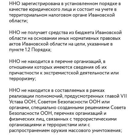
30.07.2026
ННО зарегистрирована в установленном порядке в
качестве юридического лица и состоит на учете в
территориальном налоговом органе Ивановской
Объявляется конкурсный отбор в 2026 году социально
области;
ориентированных некоммерческих организаций,
претендующих на получение грантов в форме субсидий
ННО не получает средства из бюджета Ивановской
(гранты Ивановской области) в целях финансового
обеспечения затрат на реализацию социально значимого
области на основании иных нормативных правовых
проекта
актов Ивановской области на цели, указанные в
пункте 1.2 Порядка;
14.04.2026
Направить обращение через Госуслуги
ННО не находится в перечне организаций, в
отношении которых имеются сведения об их
причастности к экстремистской деятельности или
терроризму;
ННО не находится в составляемых в рамках
реализации полномочий, предусмотренных главой VII
Устава ООН, Советом Безопасности ООН или
органами, специально созданными решениями Совета
Безопасности ООН, перечнях организаций и
физических лиц, связанных с террористическими
организациями и террористами или с
распространением оружия массового уничтожения;