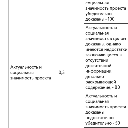
Иваново
социальная
значимость проекта
убедительно
МУНИЦИПАЛЬНЫЕ ОКРУГА
доказаны - 100
Верхнеландеховский
Актуальность и
социальная
Вичугский
значимость в целом
Ивановский
доказаны, однако
Палехский
имеются недостатки
заключающиеся в
МУНИЦИПАЛЬНЫЕ РАЙОНЫ
отсутствии
достаточной
Актуальность и
Гаврилово-Посадский
информации,
социальная
0,3
Заволжский
детально
значимость проекта
Ильинский
раскрывающей
содержание, - 80
Кинешемский
Комсомольский
Актуальность и
Лежневский
социальная
Лухский
значимость проекта
Пестяковский
доказаны
недостаточно
Приволжский
убедительно - 50
Пучежский