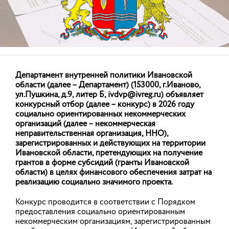
Станислав Воскресенский: «Защита
Департамент внутренней политики Ивановской
интересов жителей нашего региона в
области (далее – Департамент) (153000, г.Иваново,
разных сферах - безусловный приоритет»
ул.Пушкина, д.9, литер Б,
ivdvp@ivreg.ru
) объявляет
конкурсный отбор (далее – конкурс) в 2026 году
29.05.2026
подробнее
социально ориентированных некоммерческих
организаций (далее – некоммерческая
неправительственная организация, ННО),
зарегистрированных и действующих на территории
Ивановской области, претендующих на получение
грантов в форме субсидий (гранты Ивановской
области) в целях финансового обеспечения затрат на
НОВОСТИ
реализацию социально значимого проекта.
Конкурс проводится в соответствии с Порядком
АНОНСЫ
предоставления социально ориентированным
некоммерческим организациям, зарегистрированным