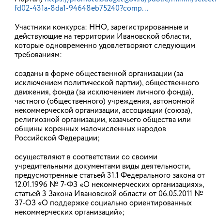
2 августа, в годовщину образования Воздушно-
fd02-431a-8da1-94648eb75240?comp...
десантных войск России, на митинге в Сквере
десантников военнослужащих и ветеранов
Участники конкурса: ННО, зарегистрированные и
поздравили представители общественности и
органов власти. К поздравлениям Ивановского
действующие на территории Ивановской области,
соединения ВДВ – прославленной 98-й
которые одновременно удовлетворяют следующим
гвардейской воздушно-десантной дивизии
требованиям:
присоединился губернатор региона Станислав
Воскресенский.
созданы в форме общественной организации (за
исключением политической партии), общественного
03.08.2026
движения, фонда (за исключением личного фонда),
частного (общественного) учреждения, автономной
некоммерческой организации, ассоциации (союза),
религиозной организации, казачьего общества или
Воинов-десантников, проходящих
общины коренных малочисленных народов
лечение в госпитале, поздравили с
Российской Федерации;
наступающим профессиональным
осуществляют в соответствии со своими
праздником
учредительными документами виды деятельности,
В преддверии Дня воздушно-десантных войск в
предусмотренные статьей 31.1 Федерального закона от
Иванове фонд «Своих не бросаем» и
12.01.1996 № 7-ФЗ «О некоммерческих организациях»,
инициативные жители поздравили с праздником
статьей 3 Закона Ивановской области от 06.05.2011 №
военнослужащих, проходящих лечение и
37-ОЗ «О поддержке социально ориентированных
реабилитацию в военном госпитале. В этот день
Все новости
бойцам 98-й гвардейской воздушно-десантной
некоммерческих организаций»;