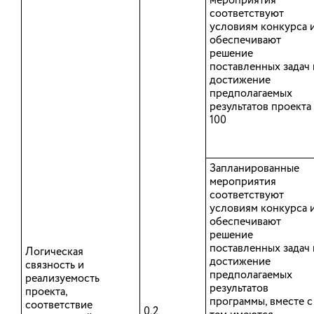
мероприятия
Деятельность
Региональный портал
соответствуют
государственных и
Положение о
условиям конкурса 
муниципальных услуг
департаменте
обеспечивают
(функций) Ивановской
ПРОТИВОДЕЙСТВИЕ
решение
области
КОРРУПЦИИ
поставленных задач 
Внедрение стандарта
достижение
ПРОТИВОДЕЙСТВИЕ
развития конкуренции в
предполагаемых
ТЕРРОРИЗМУ И
Ивановской области
результатов проекта
ЭКСТРЕМИЗМУ
Портал
100
Руководство
государственной
Учреждённые СМИ
гражданской службы
Работа России
Запланированные
Новости
мероприятия
соответствуют
условиям конкурса 
Ивановская областная
Общественная палата
обеспечивают
Дума
Ивановской области
решение
Карта сайта
Официальный интернет-
поставленных задач 
Логическая
портал правовой
Правительство
достижение
связность и
информации
Ивановской области
предполагаемых
реализуемость
Совет муниципальных
Уполномоченный по
результатов
проекта,
образований
правам ребенка в
программы, вместе с
соответствие
Ивановской области
0,2
Ивановской области