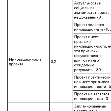
Родниковский
Актуальность и
Савинский
социальная
Тейковский
значимость проекта
Фурмановский
не доказаны - 0
Шуйский
Проект является
Южский
инновационным - 10
Юрьевецкий
Проект имеет
признаки
инновационности, н
Общенациональная ассоциация
П
эти признаки
территориального общественного
несущественно
Инновационность
влияют на его
самоуправления
0,2
проекта
ожидаемые
результаты - 80
Проект практически
не имеет признаков
инновационности - 
Проект не является
инновационным - 0
Запланированные