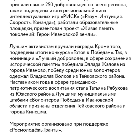
приняли свыше 250 добровольцев со всего региона,
также подведены итоги региональной лиги
Открыт прием заявок на шестой
интеллектуальных игр «РИСК» («Разум. Интуиция.
сезон Знание.Премия
Скорость. Команда»), работали образовательные
площадки, презентован проект «Живая память
поколений: Герои Ивановской земли».
Российское общество «Знание» запустило
шестой сезон главной просветительской награды
страны Знание.Премия. Заявки принимаются до
Лучшим активистам вручили награды. Кроме того,
сентября 2026 года на официальном сайте.
подведены итоги конкурса «Готов к Победам». Так, в
Регистрировать можно себя, проекты, компании и
номинации «Лучший доброволец в сфере сохранения
других людей, которые внесли значительный
исторической памяти» победила Эллада Жалова из
вклад в просвещение в 2025–2026 годах.
Многолетняя лекторская деятельность будет
города Иваново, победу среди юных волонтеров
отдельно отмечена в рамках новой номинации
одержал Владислав Волков из Тейковского района.
имени С.И. Вавилова. Знание.Премия реализуется в
Наставником года в сфере гражданско-
рамках национального проекта «Молодежь и
патриотического воспитания стала Татьяна Рябухова
дети».
из Южского района. Лучшими муниципальными
штабами «Волонтеров Победы» в Ивановской
03.08.2026
области признаны отделения Тейковского района и
города Кинешма.
Мероприятие организовано при поддержке
В Ивановской области отмечают
«Росмолодёжь.Гранты».
День Воздушно-десантных войск