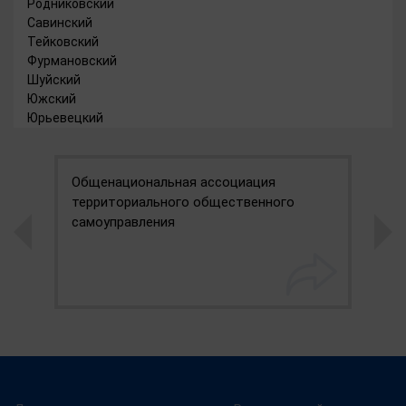
Родниковский
Савинский
Тейковский
Фурмановский
Шуйский
Южский
Юрьевецкий
Общенациональная ассоциация
П
территориального общественного
самоуправления