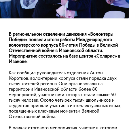
В региональном отделении движения «Волонтеры
Станислав Воскресенский: «Защита
Победы» подвели итоги работы Международного
интересов жителей нашего региона в
волонтерского корпуса 80-летия Победы в Великой
разных сферах - безусловный приоритет»
Отечественной войне в Ивановской области.
Мероприятие состоялось на базе центра «Солярис» в
29.05.2026
подробнее
Иванове.
Как сообщил руководитель отделения Антон
Коротков, волонтерами корпуса стали порядка двух
тысяч жителей региона. Они организовали на
территории Ивановской области более 80
мероприятий, участниками которых стали свыше 40
НОВОСТИ
тысяч человек. Около четырех тысяч школьников и
студентов приняли участие в интеллектуальных играх,
посвященных ключевым моментам Великой
Отечественной войны.
АНОНСЫ
В рамках итогового мероприятия, участие в котором