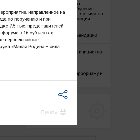
Жители региона могут
бесплатно пройти обучение
ероприятие, направленное на
компетенциям и технологиям по
цифровой трансформации
ода по поручению и при
ке 7,5 тыс. представителей
 форума в 16 субъектах
Методические рекомендации
же перспективные
рума «Малая Родина – сила
Поддержка местных инициатив.
Карта проектов
Противодействие терроризму и
экстремизму
НАПРАВЛЕНИЯ
Печать
ДЕЯТЕЛЬНОСТИ