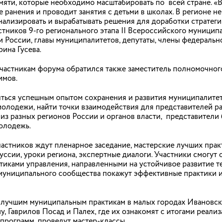
яти, которые необходимо масштабировать по всей стране. «
е ранения и проводит занятия с детьми в школах. В регионе 
анализировать и вырабатывать решения для доработки стратег
стников 9-го регионального этапа II Всероссийского муници
и России, главы муниципалитетов, депутаты, члены федеральн
т реабилитационные программы для участни
рина Гусева.
частникам форума обратился также заместитель полномочног
литационный центр в Иванове разработал ряд уникальных
теранов СВО, включая выездные и телемедицинские формы
имов.
ца» разработки центра признаны лучшими практиками в
яться успешным опытом сохранения и развития муниципалитет
молодежи, найти точки взаимодействия для представителей ра
из разных регионов России и органов власти, представители 
олодежь.
астников ждут пленарное заседание, мастерские лучших практ
Подписаться на новостную рассы
уссии, уроки региона, экспертные диалоги. Участники смогут 
тиками управления, направленными на устойчивое развитие т
муниципального сообщества покажут эффективные практики и
 лучшим муниципальным практикам в малых городах Ивановск
при
, Гаврилов Посад и Палех, где их ознакомят с итогами реали
программ, проведут мастер-классы.