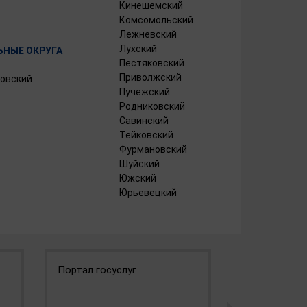
Кинешемский
Комсомольский
Лежневский
Лухский
НЫЕ ОКРУГА
Пестяковский
Приволжский
овский
Пучежский
Родниковский
Савинский
Тейковский
Фурмановский
Шуйский
Южский
Юрьевецкий
Портал госуслуг
Инвестицио
Ивановской 