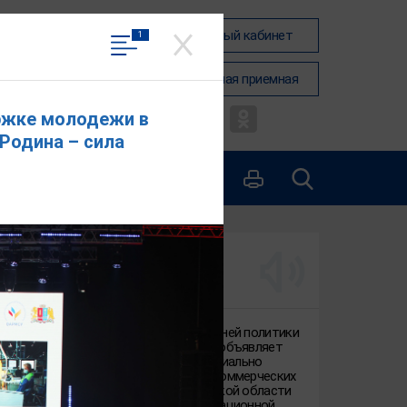
Вход в личный кабинет
1
Общественная приемная
ржке молодежи в
Родина – сила
КОНТАКТЫ
1
из
1
Скачать фото
АКТУАЛЬНО
Департамент внутренней политики
Ивановской области объявляет
отбор в 2026 году социально
ориентированных некоммерческих
организаций Ивановской области
для оказания информационной