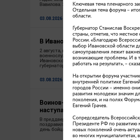
Ключевая тема пленарного за
Вавилова. Знание.Премия реализуется в рам
Отдельная тема форума – ито
области.
03.08.2026
Губернатор Станислав Воскре
страны, отметив, что местно
России. «Благодарю Всеросс
В Ивановской области отмечаю
выбор Ивановской области дл
2 августа, в годовщину образования Воздуш
самоуправления лежит важней
военнослужащих и ветеранов поздравили пр
возникающие проблемы. И в то
Ивановского соединения ВДВ – прославленн
работать на результат», – ска
губернатор региона Станислав Воскресенски
На открытии форума участник
03.08.2026
внутренней политике Евгений
городов России – именно они
развития молодежи значим для
поколения, и на полях Форум
Воинов-десантников, проходящих
Евгений Грачев.
наступающим профессиональны
Сопредседатель Всероссийско
В преддверии Дня воздушно-десантных войс
Президенте РФ по развитию м
поздравили с праздником военнослужащих, п
новых поколений очень актуа
день бойцам 98-й гвардейской воздушно-де
во многих муниципалитетах, 