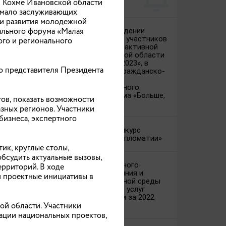
В Кохме Ивановской области
немало заслуживающих
ии развития молодежной
пального форума «Малая
Объявление о проведении
конкурсного отбора участников
ого и регионального
ков
проекта поощрения активной
молодежи Ивановской области
«Лидеры региона – 2023», в
о представителя Президента
рамках программы гражданско-
патриотического и
общественно полезного
молодежного туризма «Больше,
ов, показать возможности
чем путешествие»
зных регионов. Участники
бизнеса, экспертного
Международный конкурс
«Лидер народной дипломатии»
ик, круглые столы,
лку
обсудить актуальные вызовы,
Проведение ежегодного
ерриторий. В ходе
мониторинга состояния и
 проектные инициативы в
развития конкурентной среды
на рынках товаров и услуг
Ивановской области за 2022
ой области. Участники
год
зации национальных проектов,