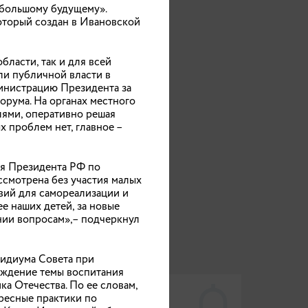
 большому будущему».
оторый создан в Ивановской
ласти, так и для всей
ли публичной власти в
инистрацию Президента за
рума. На органах местного
лями, оперативно решая
иям
х проблем нет, главное –
лся
ия Президента РФ по
ссмотрена без участия малых
вий для самореализации и
е наших детей, за новые
нии вопросам»,– подчеркнул
зидиума Совета при
уждение темы воспитания
тот
а Отечества. По ее словам,
ресные практики по
ВАЖНЫЕ ТЕМЫ