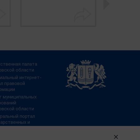
ственная палата
овской области
иальный интернет-
ал правовой
рмации
т муниципальных
зований
овской области
ральный портал
дарственных и
ипальных услуг
 преодоления