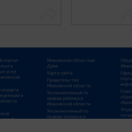
й портал
Ивановская областная
Обще
нных и
Дума
Иван
ых услуг
Карта сайта
Офиц
вановской
порт
Правительство
инфо
Ивановской области
тандарта
Сове
Уполномоченный по
нкуренции в
обра
правам ребенка в
области
Иван
Ивановской области
Феде
Уполномоченный по
нной
госу
правам человека в
й службы
муниц
Ивановской области
ии
План