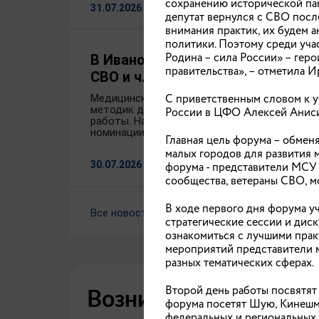
сохранению исторической пам
31.07.2026
депутат вернулся с СВО посл
внимания практик, их будем 
политики. Поэтому среди уча
Родина – сила России» – геро
В Ивановской области развиваю
правительства», – отметила И
СВО и членов их семей
С приветственным словом к у
Медицинский научно-образовательный реаби
методик для реабилитации участников и ве
России в ЦФО Алексей Анис
работы. На всероссийском форуме «Здравни
номинации «Здоровье СВОих».
Главная цель форума – обмен
малых городов для развития 
30.07.2026
форума - представители МСУ 
сообщества, ветераны СВО, м
В ходе первого дня форума уч
Все новости
стратегические сессии и диск
ознакомиться с лучшими прак
мероприятий представители 
разных тематических сферах.
Второй день работы посвятят
Возникли трудности 
форума посетят Шую, Кинешму
федеральных и региональных 