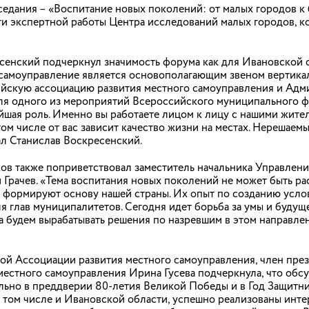
седания – «Воспитание новых поколений: от малых городов к
ках национального проекта «Молодежь и дети».
ги экспертной работы Центра исследований малых городов, к
сенский подчеркнул значимость форума как для Ивановской об
е самоуправление является основополагающим звеном вертика
ийскую ассоциацию развития местного самоуправления и Адм
т День Воздушно-десантных войск
я одного из мероприятий Всероссийского муниципального фо
но-десантных войск России, на митинге в Сквере десантников
шая роль. Именно вы работаете лицом к лицу с нашими жите
едставители общественности и органов власти. К поздравлен
м числе от вас зависит качество жизни на местах. Нерешаемы
ой 98-й гвардейской воздушно-десантной дивизии присоедини
зал Станислав Воскресенский.
й.
ов также поприветствовал заместитель начальника Управлен
 Грачев. «Тема воспитания новых поколений не может быть ра
 формируют основу нашей страны. Их опыт по созданию усло
 глав муниципалитетов. Сегодня идет борьба за умы и будуще
а будем вырабатывать решения по назревшим в этом направле
 лечение в госпитале, поздравили с
м праздником
й Ассоциации развития местного самоуправления, член пре
к в Иванове фонд «Своих не бросаем» и инициативные жители
естного самоуправления Ирина Гусева подчеркнула, что обс
роходящих лечение и реабилитацию в военном госпитале. В э
льно в преддверии 80-летия Великой Победы и в Год Защитник
сантной дивизии передали свежие овощи и фрукты.
в том числе и Ивановской области, успешно реализованы инте